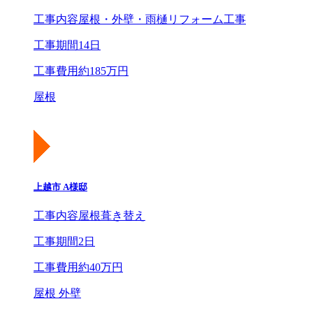
工事内容
屋根・外壁・雨樋リフォーム工事
工事期間
14日
工事費用
約185万円
屋根
上越市 A様邸
工事内容
屋根葺き替え
工事期間
2日
工事費用
約40万円
屋根 外壁