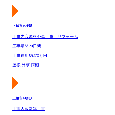
上越市 B様邸
工事内容
屋根外壁工事 リフォーム
工事期間
20日間
工事費用
約270万円
屋根 外壁 雨樋
上越市 F様邸
工事内容
新築工事