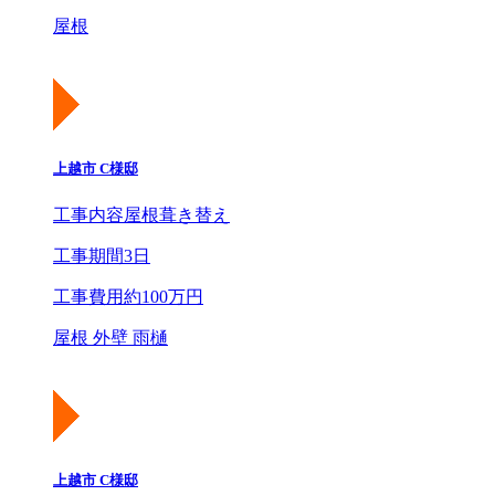
屋根
上越市 C様邸
工事内容
屋根葺き替え
工事期間
3日
工事費用
約100万円
屋根 外壁 雨樋
上越市 C様邸