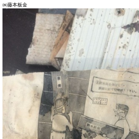
㈱藤本板金